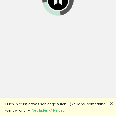
🗙
Huch, hier ist etwas schief gelaufen :-( // Oops, something
went wrong :-(
Neu laden // Reload