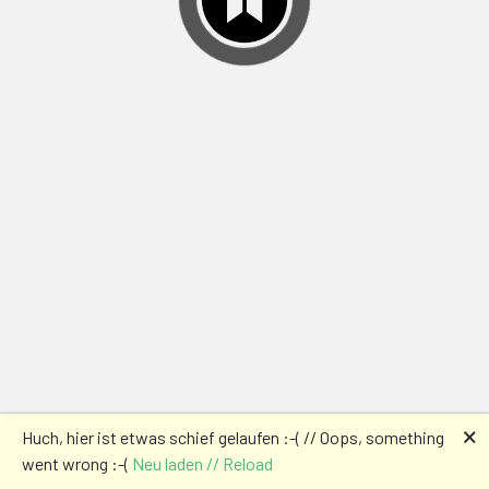
🗙
Huch, hier ist etwas schief gelaufen :-( // Oops, something
went wrong :-(
Neu laden // Reload