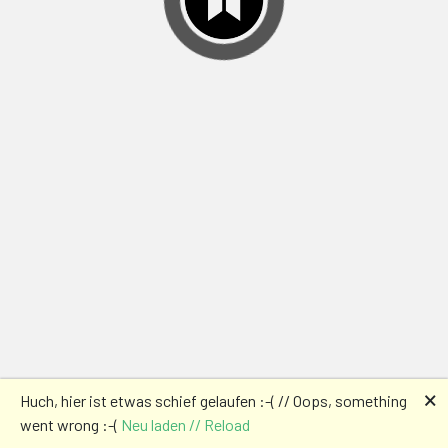
🗙
Huch, hier ist etwas schief gelaufen :-( // Oops, something
went wrong :-(
Neu laden // Reload