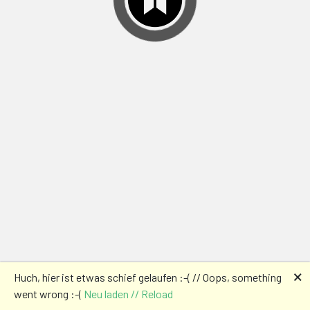
🗙
Huch, hier ist etwas schief gelaufen :-( // Oops, something
went wrong :-(
Neu laden // Reload