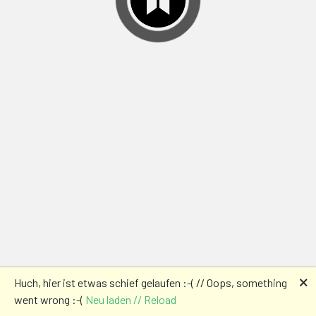
🗙
Huch, hier ist etwas schief gelaufen :-( // Oops, something
went wrong :-(
Neu laden // Reload