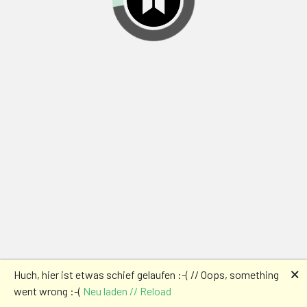
🗙
Huch, hier ist etwas schief gelaufen :-( // Oops, something
went wrong :-(
Neu laden // Reload