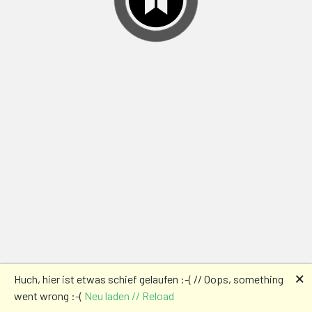
🗙
Huch, hier ist etwas schief gelaufen :-( // Oops, something
went wrong :-(
Neu laden // Reload