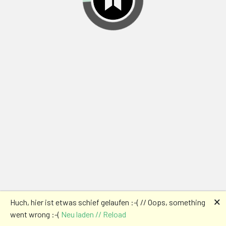
🗙
Huch, hier ist etwas schief gelaufen :-( // Oops, something
went wrong :-(
Neu laden // Reload