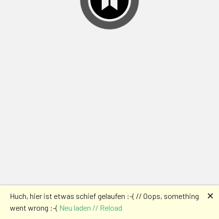
🗙
Huch, hier ist etwas schief gelaufen :-( // Oops, something
went wrong :-(
Neu laden // Reload