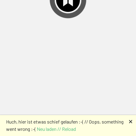
🗙
Huch, hier ist etwas schief gelaufen :-( // Oops, something
went wrong :-(
Neu laden // Reload