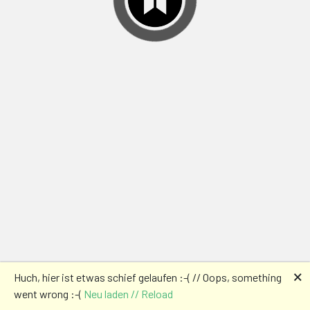
🗙
Huch, hier ist etwas schief gelaufen :-( // Oops, something
went wrong :-(
Neu laden // Reload