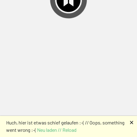
🗙
Huch, hier ist etwas schief gelaufen :-( // Oops, something
went wrong :-(
Neu laden // Reload