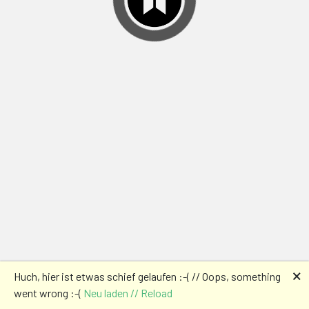
🗙
Huch, hier ist etwas schief gelaufen :-( // Oops, something
went wrong :-(
Neu laden // Reload