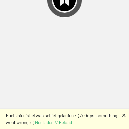
🗙
Huch, hier ist etwas schief gelaufen :-( // Oops, something
went wrong :-(
Neu laden // Reload