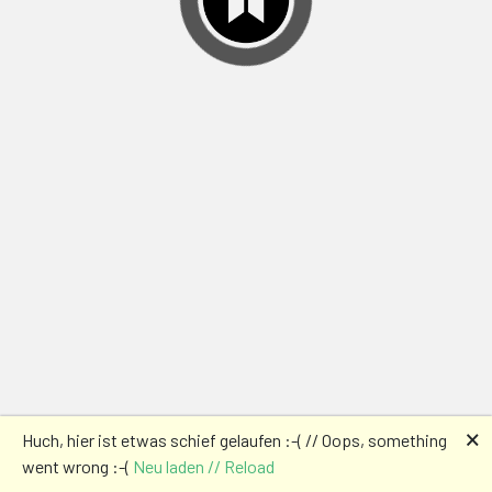
🗙
Huch, hier ist etwas schief gelaufen :-( // Oops, something
went wrong :-(
Neu laden // Reload