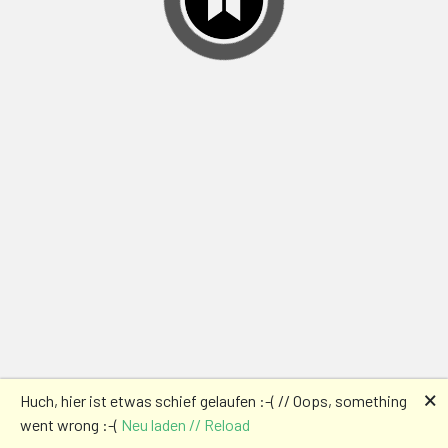
🗙
Huch, hier ist etwas schief gelaufen :-( // Oops, something
went wrong :-(
Neu laden // Reload