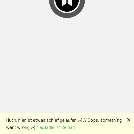
🗙
Huch, hier ist etwas schief gelaufen :-( // Oops, something
went wrong :-(
Neu laden // Reload