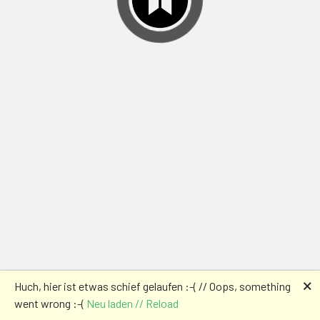
🗙
Huch, hier ist etwas schief gelaufen :-( // Oops, something
went wrong :-(
Neu laden // Reload