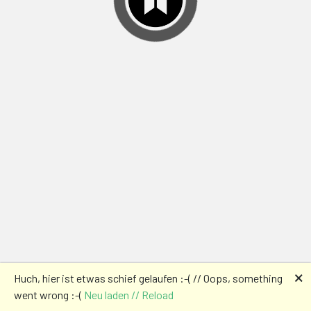
🗙
Huch, hier ist etwas schief gelaufen :-( // Oops, something
went wrong :-(
Neu laden // Reload