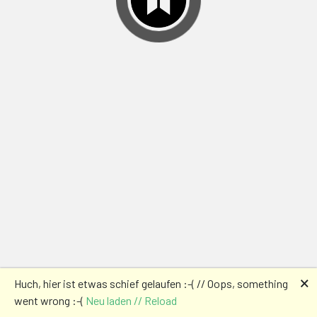
🗙
Huch, hier ist etwas schief gelaufen :-( // Oops, something
went wrong :-(
Neu laden // Reload