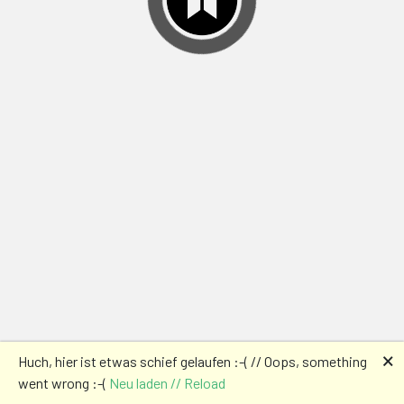
🗙
Huch, hier ist etwas schief gelaufen :-( // Oops, something
went wrong :-(
Neu laden // Reload