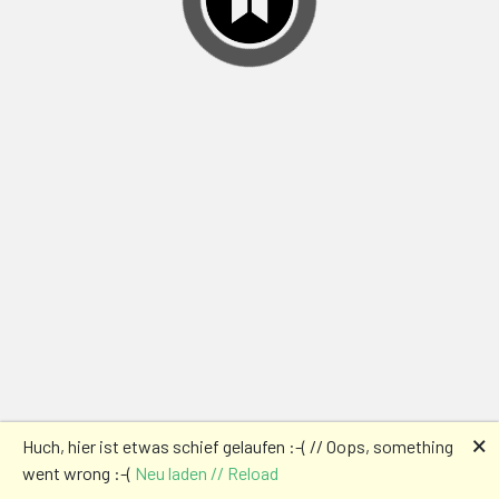
🗙
Huch, hier ist etwas schief gelaufen :-( // Oops, something
went wrong :-(
Neu laden // Reload