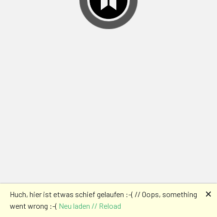
🗙
Huch, hier ist etwas schief gelaufen :-( // Oops, something
went wrong :-(
Neu laden // Reload