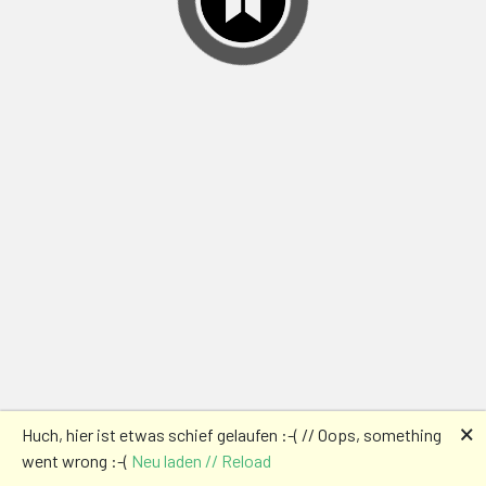
🗙
Huch, hier ist etwas schief gelaufen :-( // Oops, something
went wrong :-(
Neu laden // Reload