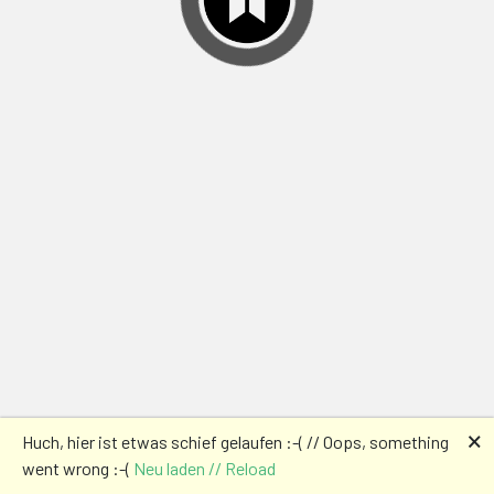
🗙
Huch, hier ist etwas schief gelaufen :-( // Oops, something
went wrong :-(
Neu laden // Reload