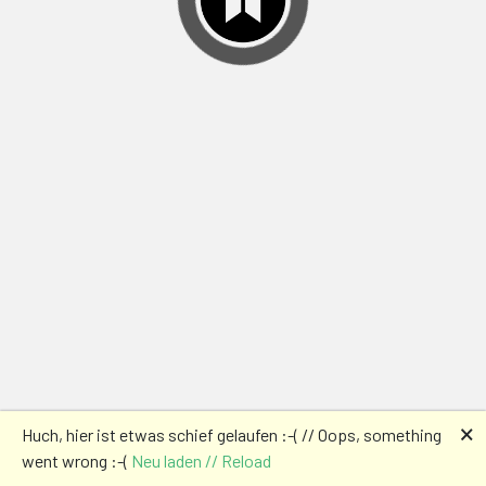
🗙
Huch, hier ist etwas schief gelaufen :-( // Oops, something
went wrong :-(
Neu laden // Reload