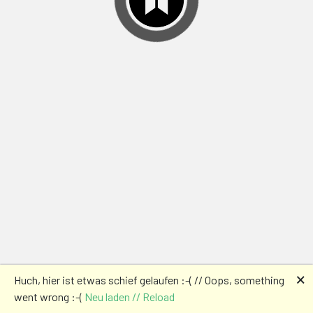
🗙
Huch, hier ist etwas schief gelaufen :-( // Oops, something
went wrong :-(
Neu laden // Reload