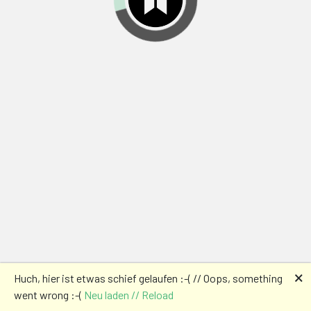
🗙
Huch, hier ist etwas schief gelaufen :-( // Oops, something
went wrong :-(
Neu laden // Reload