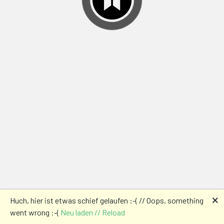
🗙
Huch, hier ist etwas schief gelaufen :-( // Oops, something
went wrong :-(
Neu laden // Reload