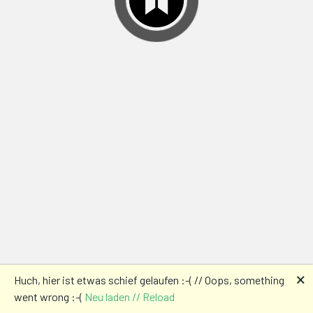
🗙
Huch, hier ist etwas schief gelaufen :-( // Oops, something
went wrong :-(
Neu laden // Reload