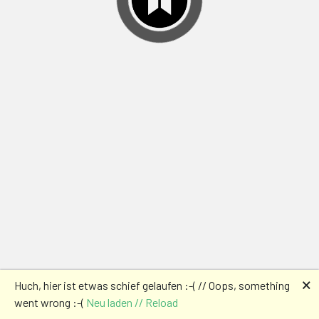
🗙
Huch, hier ist etwas schief gelaufen :-( // Oops, something
went wrong :-(
Neu laden // Reload