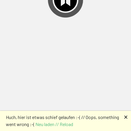
🗙
Huch, hier ist etwas schief gelaufen :-( // Oops, something
went wrong :-(
Neu laden // Reload