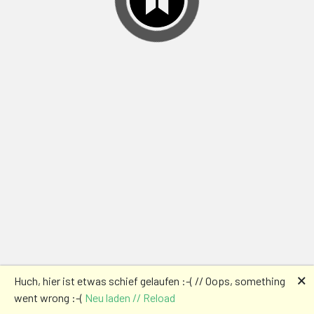
🗙
Huch, hier ist etwas schief gelaufen :-( // Oops, something
went wrong :-(
Neu laden // Reload