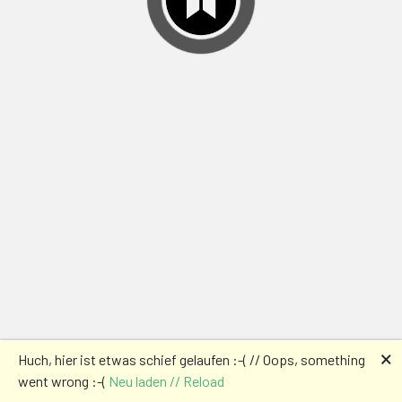
🗙
Huch, hier ist etwas schief gelaufen :-( // Oops, something
went wrong :-(
Neu laden // Reload