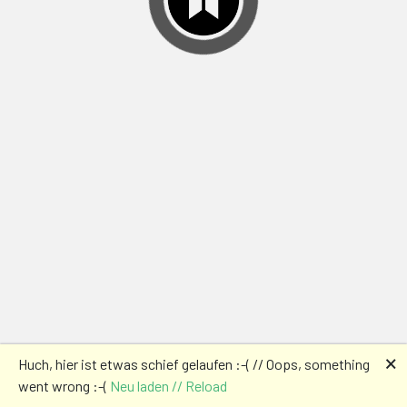
🗙
Huch, hier ist etwas schief gelaufen :-( // Oops, something
went wrong :-(
Neu laden // Reload