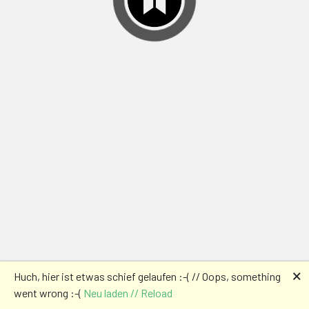
🗙
Huch, hier ist etwas schief gelaufen :-( // Oops, something
went wrong :-(
Neu laden // Reload