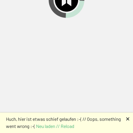
🗙
Huch, hier ist etwas schief gelaufen :-( // Oops, something
went wrong :-(
Neu laden // Reload