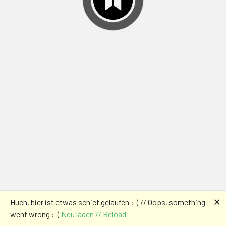
🗙
Huch, hier ist etwas schief gelaufen :-( // Oops, something
went wrong :-(
Neu laden // Reload