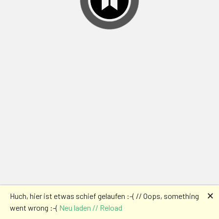
🗙
Huch, hier ist etwas schief gelaufen :-( // Oops, something
went wrong :-(
Neu laden // Reload