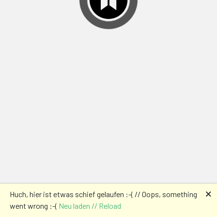
🗙
Huch, hier ist etwas schief gelaufen :-( // Oops, something
went wrong :-(
Neu laden // Reload