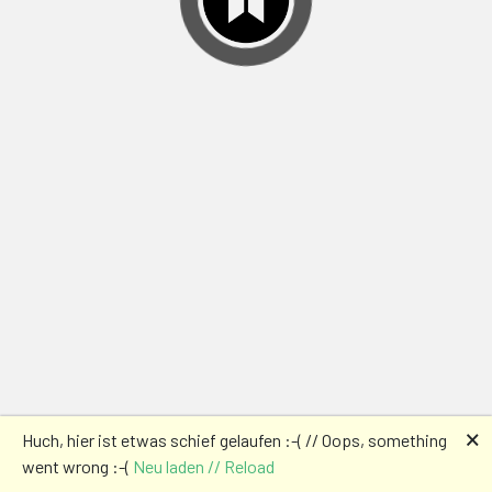
🗙
Huch, hier ist etwas schief gelaufen :-( // Oops, something
went wrong :-(
Neu laden // Reload