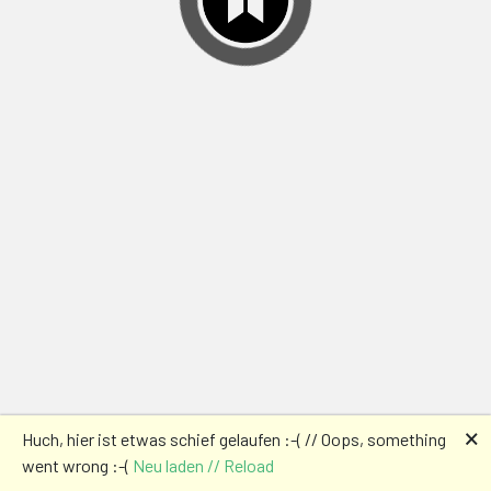
🗙
Huch, hier ist etwas schief gelaufen :-( // Oops, something
went wrong :-(
Neu laden // Reload