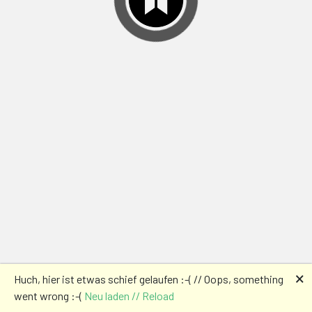
🗙
Huch, hier ist etwas schief gelaufen :-( // Oops, something
went wrong :-(
Neu laden // Reload