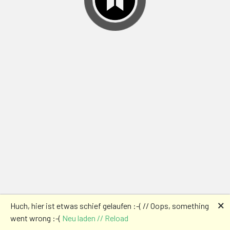
🗙
Huch, hier ist etwas schief gelaufen :-( // Oops, something
went wrong :-(
Neu laden // Reload