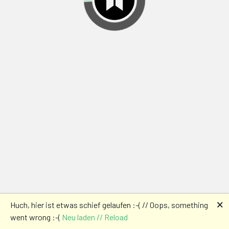
🗙
Huch, hier ist etwas schief gelaufen :-( // Oops, something
went wrong :-(
Neu laden // Reload