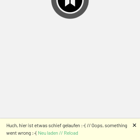
🗙
Huch, hier ist etwas schief gelaufen :-( // Oops, something
went wrong :-(
Neu laden // Reload