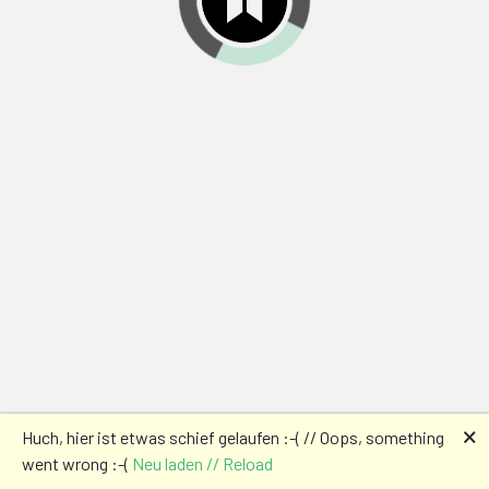
🗙
Huch, hier ist etwas schief gelaufen :-( // Oops, something
went wrong :-(
Neu laden // Reload