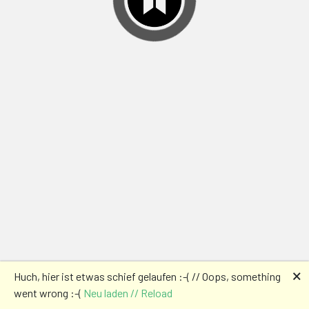
🗙
Huch, hier ist etwas schief gelaufen :-( // Oops, something
went wrong :-(
Neu laden // Reload