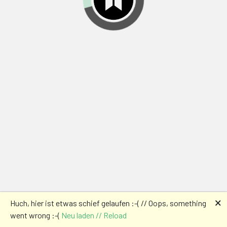
🗙
Huch, hier ist etwas schief gelaufen :-( // Oops, something
went wrong :-(
Neu laden // Reload