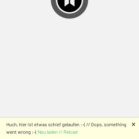
🗙
Huch, hier ist etwas schief gelaufen :-( // Oops, something
went wrong :-(
Neu laden // Reload